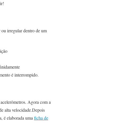
ir!
 ou irregular dentro de um
uição
efinidamente
mento é interrompido.
s acelerômetros. Agora com a
de alta velocidade.Depois
da, é elaborada uma
ficha de