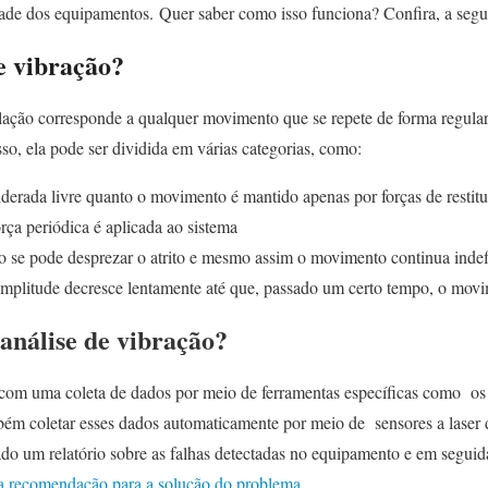
dade dos equipamentos. Quer saber como isso funciona? Confira, a segu
e vibração?
ilação corresponde a qualquer movimento que se repete de forma regular
so, ela pode ser dividida em várias categorias, como:
derada livre quanto o movimento é mantido apenas por forças de restit
ça periódica é aplicada ao sistema
 se pode desprezar o atrito e mesmo assim o movimento continua ind
plitude decresce lentamente até que, passado um certo tempo, o movi
análise de vibração?
a com uma coleta de dados por meio de ferramentas específicas como o
mbém coletar esses dados automaticamente por meio de sensores a laser 
rado um relatório sobre as falhas detectadas no equipamento e em segui
 a recomendação para a solução do problema
.