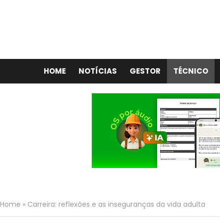
HOME
NOTÍCIAS
GESTOR
TÉCNICO
Home
»
Carreira: reflexões e as inseguranças da vida adulta