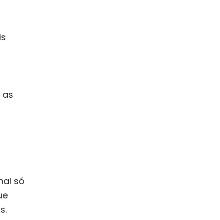
is
 as
nal só
ue
s.