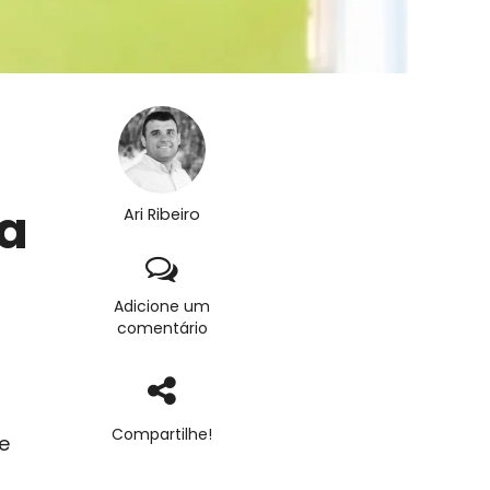
ta
Ari Ribeiro
Adicione um
comentário
Compartilhe!
e