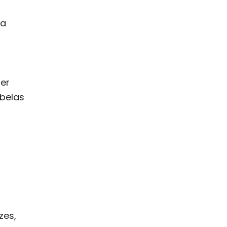
ca
der
belas
zes,