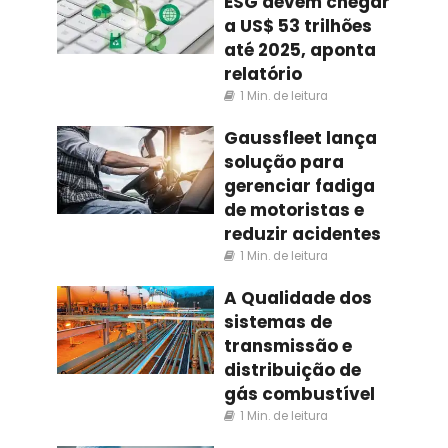
ESG devem chegar
a US$ 53 trilhões
até 2025, aponta
relatório
1 Min. de leitura
Gaussfleet lança
solução para
gerenciar fadiga
de motoristas e
reduzir acidentes
1 Min. de leitura
A Qualidade dos
sistemas de
transmissão e
distribuição de
gás combustível
1 Min. de leitura