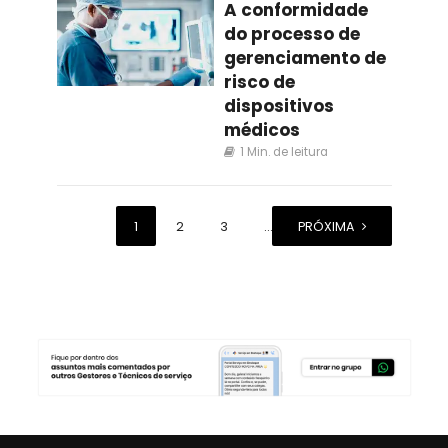
A conformidade
do processo de
gerenciamento de
risco de
dispositivos
médicos
1 Min. de leitura
1
2
3
…
PRÓXIMA
40