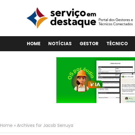
HOME
NOTÍCIAS
GESTOR
TÉCNICO
Home
»
Archives for Jacob Serruya