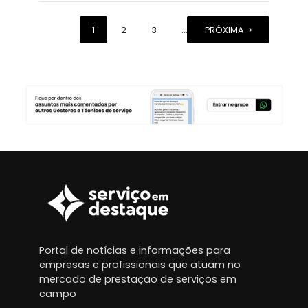
1
2
3
…
PRÓXIMA
11
Portal de notícias e informações para
empresas e profissionais que atuam no
mercado de prestação de serviços em
campo