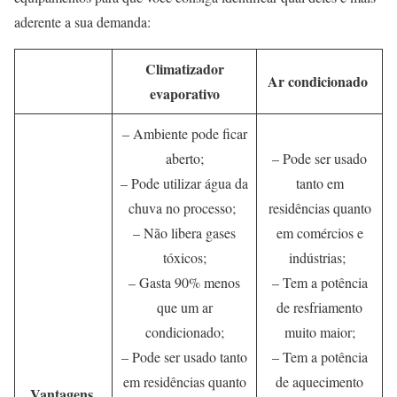
aderente a sua demanda:
Climatizador
Ar condicionado
evaporativo
– Ambiente pode ficar
aberto;
– Pode ser usado
– Pode utilizar água da
tanto em
chuva no processo;
residências quanto
– Não libera gases
em comércios e
tóxicos;
indústrias;
– Gasta 90% menos
– Tem a potência
que um ar
de resfriamento
condicionado;
muito maior;
– Pode ser usado tanto
– Tem a potência
em residências quanto
de aquecimento
Vantagens