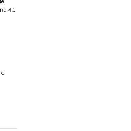
de
ria 4.0
 e