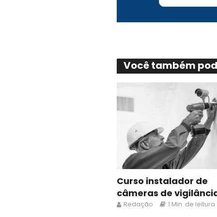
Você também pode
Curso instalador de
câmeras de vigilânci
Redação
1 Min. de leitura