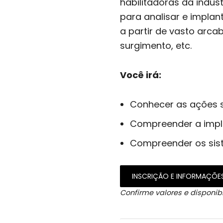
habilitadoras da indús
para analisar e impla
a partir de vasto arca
surgimento, etc.
Você irá:
Conhecer as ações s
Compreender a impl
Compreender os sist
INSCRIÇÃO E INFORMAÇÕE
Confirme valores e disponibi