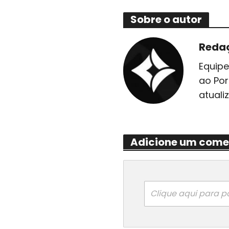
Sobre o autor
Reda
Equipe
ao Por
atuali
Adicione um come
Clique aqui para p