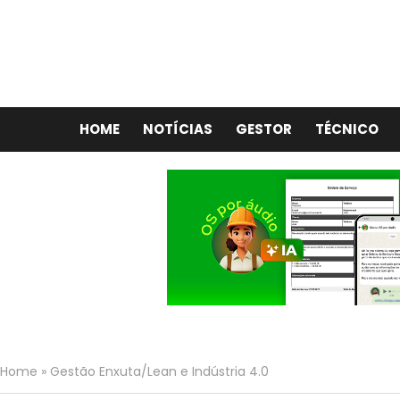
HOME
NOTÍCIAS
GESTOR
TÉCNICO
Home
»
Gestão Enxuta/Lean e Indústria 4.0