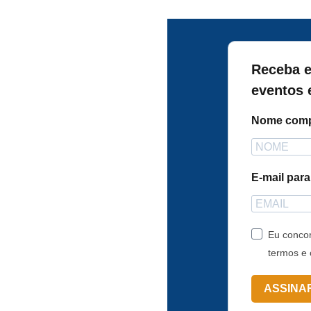
Receba e
eventos 
Nome comp
E-mail par
Eu concor
termos e 
ASSINA