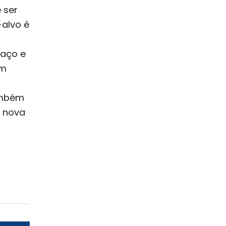
 ser
-alvo é
paço e
em
ambém
 nova