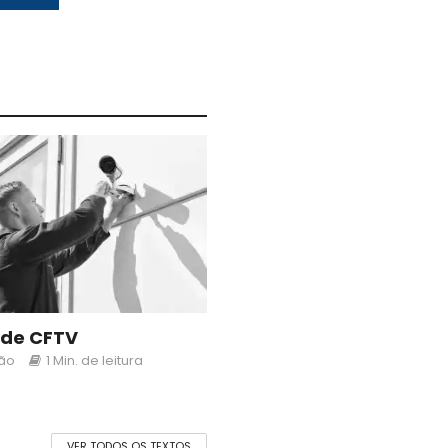
 de CFTV
ão
1 Min. de leitura
VER TODOS OS TEXTOS