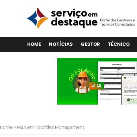
HOME
NOTÍCIAS
GESTOR
TÉCNICO
Home
»
MBA em Facilities Management