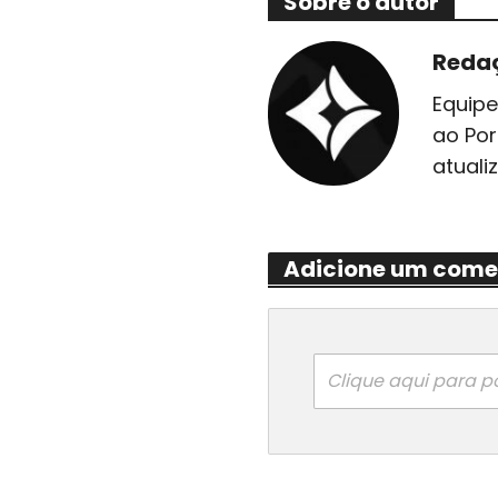
Sobre o autor
Reda
Equipe
ao Por
atuali
Adicione um come
Clique aqui para p