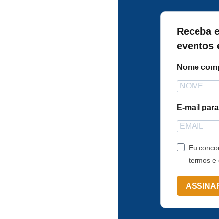
Receba e
eventos 
Nome comp
E-mail par
Eu concor
termos e 
ASSINA