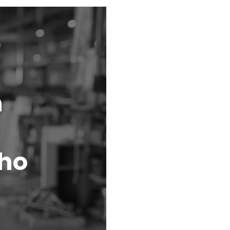
m
lho