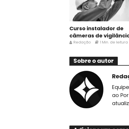
Curso instalador de
câmeras de vigilânci
Redação
1 Min. de leitura
Sobre o autor
Reda
Equipe
ao Por
atuali