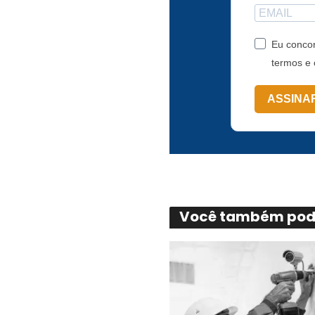
Eu concor
termos e 
ASSINA
Você também pode