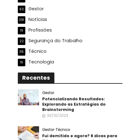
Gestor
63
Notícias
391
Profissões
19
Segurança do Trabalho
22
Técnico
38
Tecnologia
15
Recentes
Gestor
Potencializando Resultados:
Explorando as Estratégias do
Brainstorming
30/10/2023
Gestor
•
Técnico
Fui demitido e agora? 8 dicas para