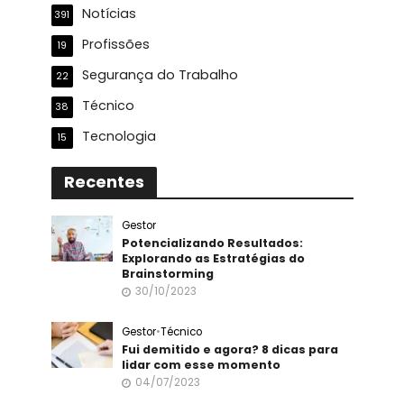
Notícias
391
Profissões
19
Segurança do Trabalho
22
Técnico
38
Tecnologia
15
Recentes
Gestor
Potencializando Resultados:
Explorando as Estratégias do
Brainstorming
30/10/2023
Gestor
•
Técnico
Fui demitido e agora? 8 dicas para
lidar com esse momento
04/07/2023