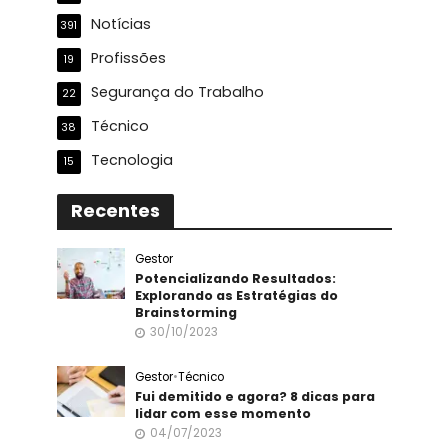
Notícias
391
Profissões
19
Segurança do Trabalho
22
Técnico
38
Tecnologia
15
Recentes
Gestor
Potencializando Resultados:
Explorando as Estratégias do
Brainstorming
30/10/2023
Gestor
•
Técnico
Fui demitido e agora? 8 dicas para
lidar com esse momento
04/07/2023