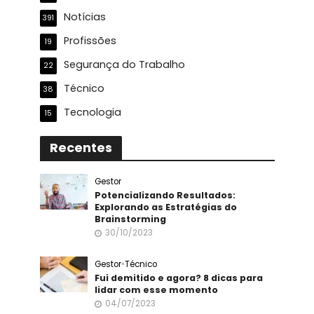
Notícias
391
Profissões
19
Segurança do Trabalho
22
Técnico
38
Tecnologia
15
Recentes
Gestor
Potencializando Resultados:
Explorando as Estratégias do
Brainstorming
30/10/2023
Gestor
•
Técnico
Fui demitido e agora? 8 dicas para
lidar com esse momento
04/07/2023