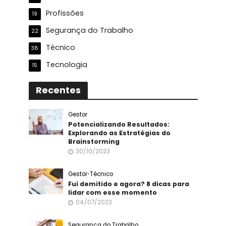
Profissões
19
Segurança do Trabalho
22
Técnico
38
Tecnologia
15
Recentes
Gestor
Potencializando Resultados:
Explorando as Estratégias do
Brainstorming
30/10/2023
Gestor
•
Técnico
Fui demitido e agora? 8 dicas para
lidar com esse momento
04/07/2023
Segurança do Trabalho