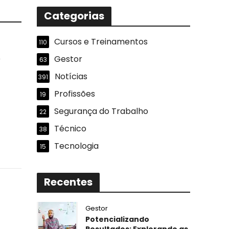
Categorias
Cursos e Treinamentos
110
,
Gestor
63
Notícias
391
Profissões
19
Segurança do Trabalho
22
Técnico
38
Tecnologia
15
Recentes
Gestor
Potencializando
Resultados: Explorando as