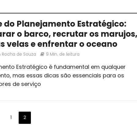
e do Planejamento Estratégico:
rar o barco, recrutar os marujos
as velas e enfrentar o oceano
n Rocha de Souza
9 Min. de leitura
mento Estratégico é fundamental em qualquer
nto, mas essas dicas são essenciais para os
ores de serviço
1
2