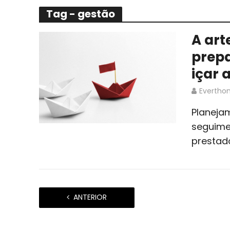
Tag - gestão
A art
prepa
içar 
Evertho
Planeja
seguime
prestad
ANTERIOR