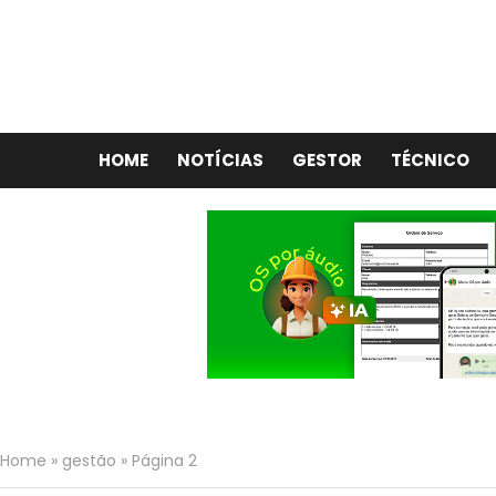
HOME
NOTÍCIAS
GESTOR
TÉCNICO
Home
»
gestão
»
Página 2