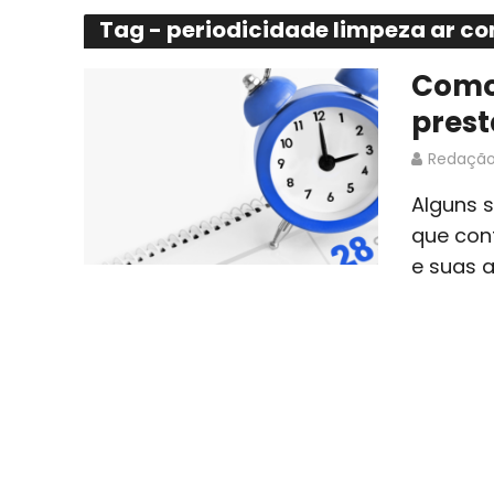
Tag - periodicidade limpeza ar c
Como 
prest
Redaçã
Alguns 
que cont
e suas a