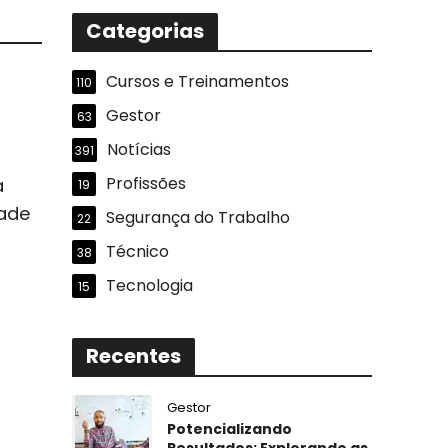
Categorias
Cursos e Treinamentos
110
Gestor
63
Notícias
391
Profissões
a
19
dade
Segurança do Trabalho
22
Técnico
38
Tecnologia
15
Recentes
Gestor
Potencializando
Resultados: Explorando as