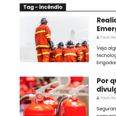
Tag - incêndio
Reali
Emer
Paulo R
Veja al
tecnolo
brigada
Por q
divu
Paulo R
Seguran
comunic