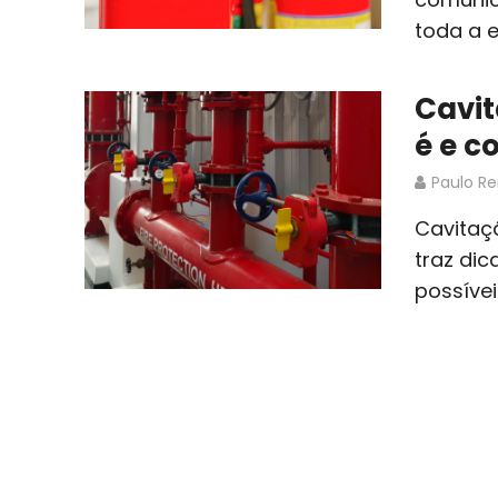
toda a e
Cavit
é e c
Paulo R
Cavitaç
traz dic
possíve