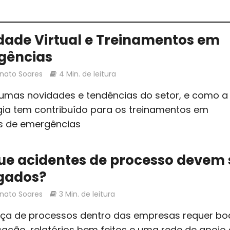
dade Virtual e Treinamentos em
gências
enato Soares
4 Min. de leitura
gumas novidades e tendências do setor, e como a
gia tem contribuído para os treinamentos em
s de emergências
ue acidentes de processo devem 
lgados?
enato Soares
3 Min. de leitura
ça de processos dentro das empresas requer bo
ação, relatórios bem feitos e uma rede de apoio