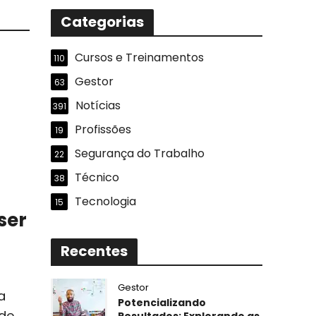
Categorias
Cursos e Treinamentos
110
Gestor
63
Notícias
391
Profissões
19
Segurança do Trabalho
22
Técnico
38
Tecnologia
15
ser
Recentes
Gestor
a
Potencializando
 de
Resultados: Explorando as