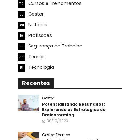
Cursos e Treinamentos
110
Gestor
63
Notícias
391
Profissões
19
Segurança do Trabalho
22
Técnico
38
Tecnologia
15
Recentes
Gestor
Potencializando Resultados:
Explorando as Estratégias do
Brainstorming
30/10/2023
Gestor
•
Técnico