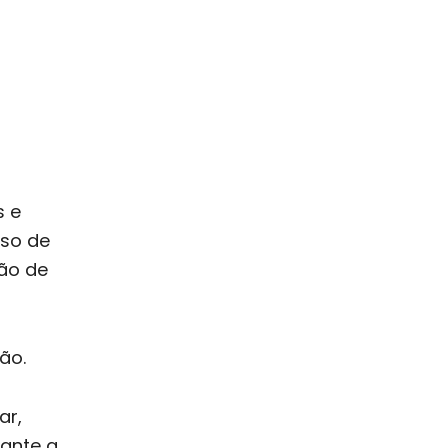
s e
sso de
hão de
ão.
ar,
ante a