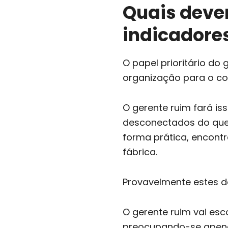
Quais devem
indicadore
O papel prioritário do
organização para o co
O gerente ruim fará is
desconectados do que é
forma prática, encontr
fábrica.
Provavelmente estes do
O gerente ruim vai esc
preocupando-se apena