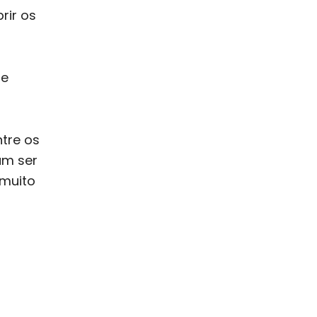
rir os
de
tre os
am ser
 muito