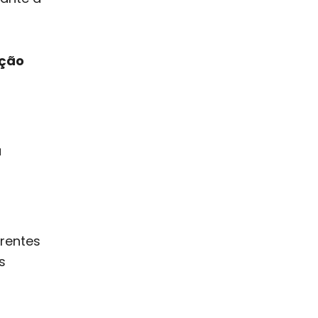
nção
a
rentes
s